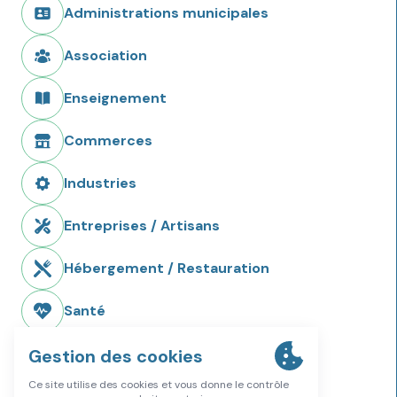
Administrations municipales
Association
Enseignement
Commerces
Industries
Entreprises / Artisans
Hébergement / Restauration
Santé
Accompagnement spécialisé
Aides/Soins infirmiers
Ambulances/Transport médical