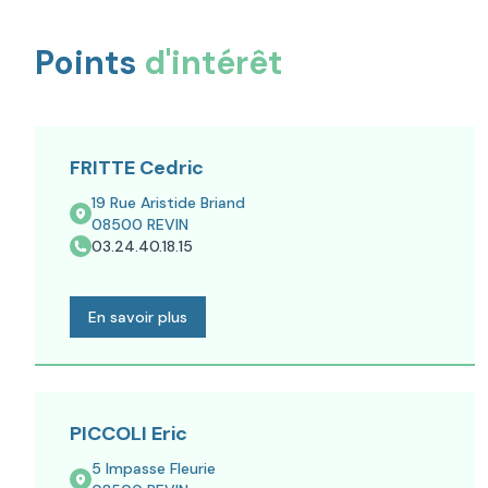
Points
d'intérêt
FRITTE Cedric
19 Rue Aristide Briand
08500
REVIN
03.24.40.18.15
En savoir plus
PICCOLI Eric
5 Impasse Fleurie