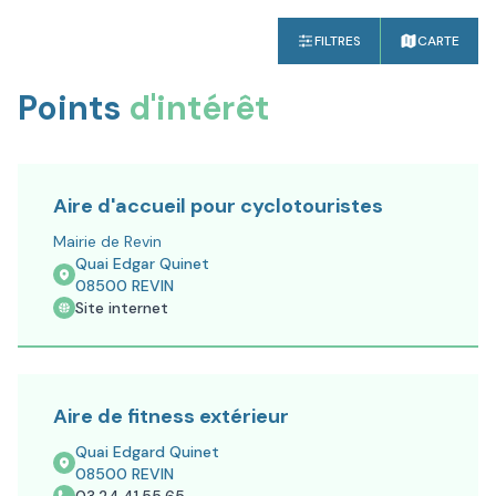
FILTRES
CARTE
Points
d'intérêt
Aire d'accueil pour cyclotouristes
Mairie de Revin
Quai Edgar Quinet
08500
REVIN
Site internet
Aire de fitness extérieur
Quai Edgard Quinet
08500
REVIN