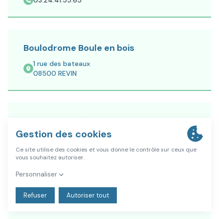
03.24.41.55.65
Boulodrome Boule en bois
1 rue des bateaux
08500
REVIN
Boulodrome Pétanque
54, Quai Camille Desmoulins
08500
REVIN
03 24 40 42 80
En savoir plus