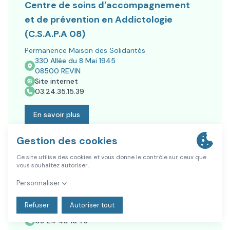
Centre de soins d'accompagnement
et de prévention en Addictologie
(C.S.A.P.A 08)
Permanence Maison des Solidarités
330 Allée du 8 Mai 1945
08500
REVIN
Site internet
03.24.35.15.39
En savoir plus
Centre Médico Psycho Pédagogique
(CMPP)
32 Rue Galilée
08500
REVIN
03 24 40 16 78