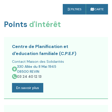
FILTRES
CARTE
Points
d'intérêt
Centre de Planification et
d'education familiale (C.P.E.F)
Contact Maison des Solidarités
330 Allée du 8 Mai 1945
08500
REVIN
03 24 40 12 13
En savoir plus