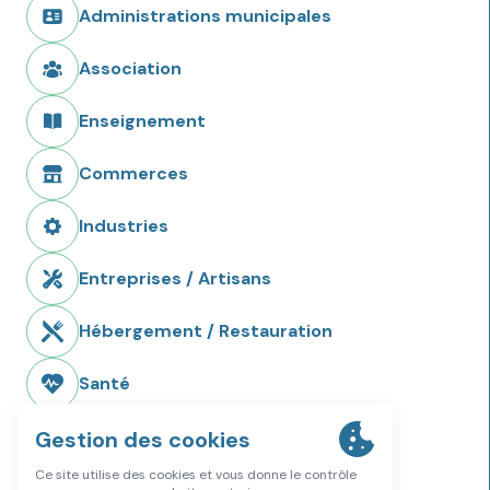
Administrations municipales
Association
Enseignement
Commerces
Industries
Entreprises / Artisans
Hébergement / Restauration
Santé
Accompagnement spécialisé
Aides/Soins infirmiers
Ambulances/Transport médical