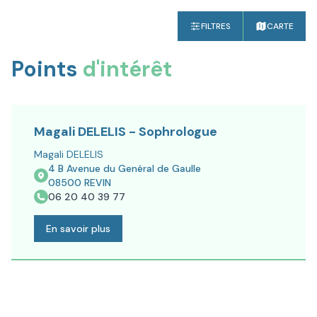
FILTRES
CARTE
Points
d'intérêt
Magali DELELIS - Sophrologue
Magali DELELIS
4 B Avenue du Genéral de Gaulle
08500
REVIN
06 20 40 39 77
En savoir plus