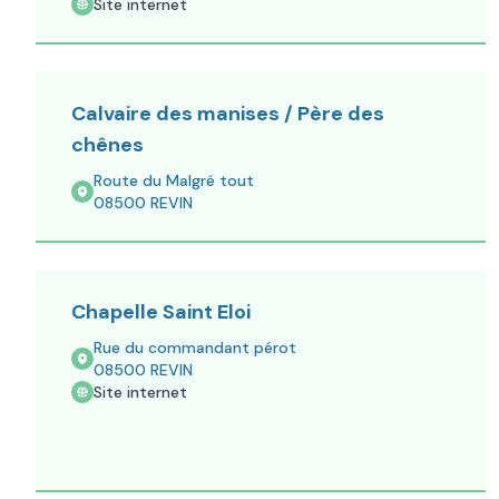
Site internet
Calvaire des manises / Père des
chênes
Route du Malgré tout
08500
REVIN
Chapelle Saint Eloi
Rue du commandant pérot
08500
REVIN
Site internet