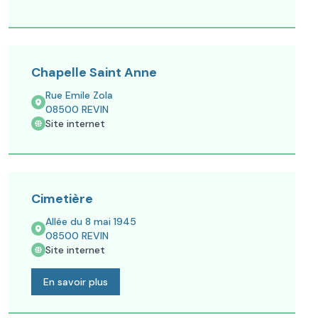
Chapelle Saint Anne
Rue Emile Zola
08500
REVIN
Site internet
Cimetière
Allée du 8 mai 1945
08500
REVIN
Site internet
En savoir plus