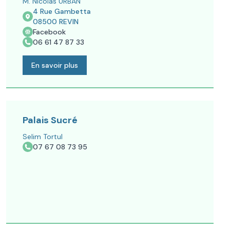
M. Nicolas URBAN
4 Rue Gambetta
08500
REVIN
Facebook
06 61 47 87 33
En savoir plus
Palais Sucré
Selim Tortul
07 67 08 73 95