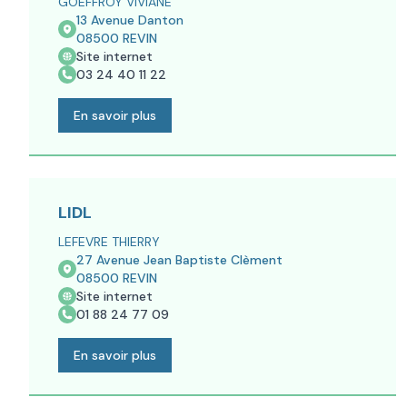
GOEFFROY VIVIANE
13 Avenue Danton
08500
REVIN
Site internet
03 24 40 11 22
En savoir plus
LIDL
LEFEVRE THIERRY
27 Avenue Jean Baptiste Clèment
08500
REVIN
Site internet
01 88 24 77 09
En savoir plus