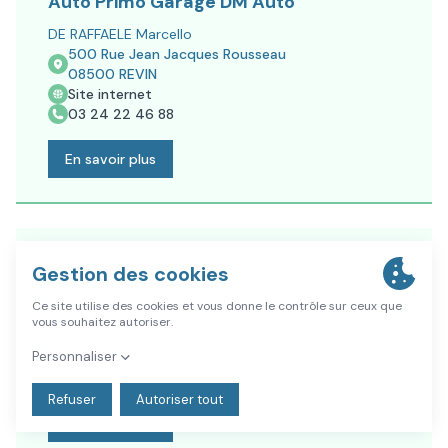
Auto Primo Garage DM Auto
DE RAFFAELE Marcello
500 Rue Jean Jacques Rousseau
08500
REVIN
Site internet
03 24 22 46 88
En savoir plus
CTAR Revinois - AUTOVISION
MESSINA Biagio
4 avenue du Général de Gaulle
08500
REVIN
Site internet
03 24 41 26 86
En savoir plus