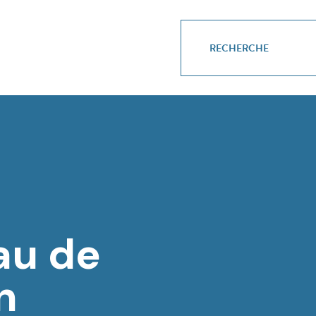
au de
n