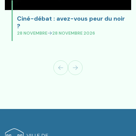
Ciné-débat : avez-vous peur du noir
Ciné-débat : avez-vous peur du noir ?
?
28 NOVEMBRE
28 NOVEMBRE 2026
utils.previous
Suivant
Logo de Revin