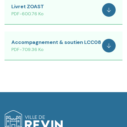
Livret ZOAST
Voir
PDF
-
600.76 Ko
Accompagnement & soutien LCC08
Voir
PDF
-
709.36 Ko
Logo de Revin