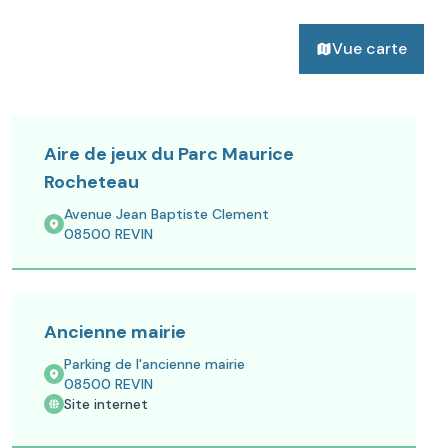
Vue carte
Aire de jeux du Parc Maurice
Rocheteau
Avenue Jean Baptiste Clement
08500
REVIN
Ancienne mairie
Parking de l'ancienne mairie
08500
REVIN
Site internet