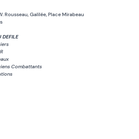
 W. Rousseau, Galilée, Place Mirabeau
s
 DEFILE
iers
R
eaux
ciens Combattants
tions