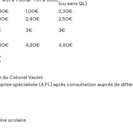
(ou sans QL)
,90€
1,00€
2,30€
30€
2,40€
2,50€
€
3€
3€
,80€
4,80€
4,80€
t
ue du Colonel Vaulet.
rise spécialisée (A.P.I.) après consultation auprès de diffé
ine scolaire