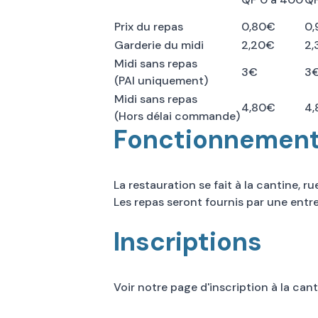
Prix du repas
0,80€
0
Garderie du midi
2,20€
2,
Midi sans repas
3€
3
(PAI uniquement)
Midi sans repas
4,80€
4
(Hors délai commande)
Fonctionnemen
La restauration se fait à la cantine, r
Les repas seront fournis par une entrep
Inscriptions
Voir notre page d'
inscription à la cant