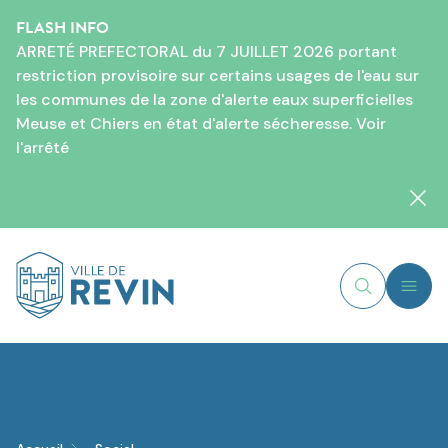
FLASH INFO
ARRETÉ PREFECTORAL du 7 JUILLET 2026 portant
restriction provisoire sur certains usages de l'eau sur
les communes de la zone d'alerte eaux superficielles
Meuse et Chiers en état d'alerte sécheresse. Voir
l'
arrêté
Fer
MENU
Recherche
Logo de Revin